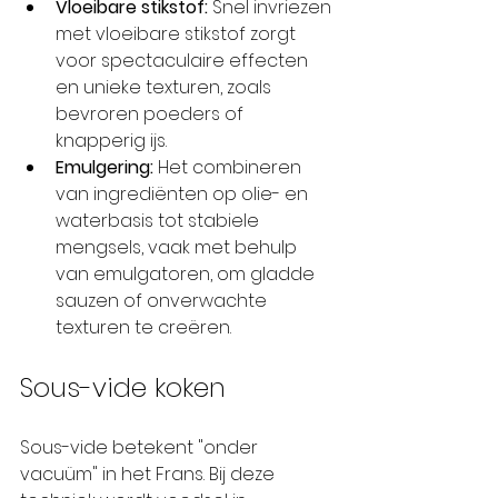
Vloeibare stikstof:
 Snel invriezen 
met vloeibare stikstof zorgt 
voor spectaculaire effecten 
en unieke texturen, zoals 
bevroren poeders of 
knapperig ijs.
Emulgering:
 Het combineren 
van ingrediënten op olie- en 
waterbasis tot stabiele 
mengsels, vaak met behulp 
van emulgatoren, om gladde 
sauzen of onverwachte 
texturen te creëren.
Sous-vide koken
Sous-vide betekent "onder 
vacuüm" in het Frans. Bij deze 