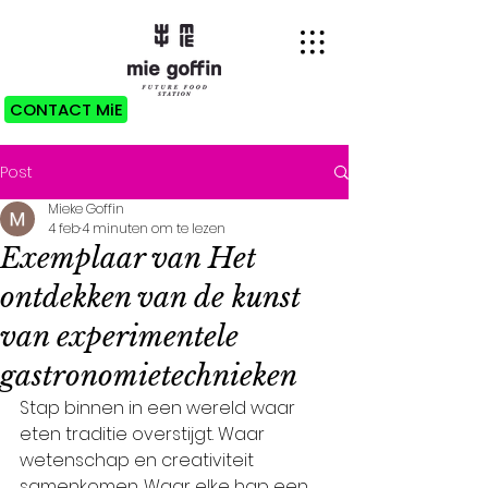
CONTACT MiE
Post
Mieke Goffin
4 feb
4 minuten om te lezen
Exemplaar van Het
ontdekken van de kunst
van experimentele
gastronomietechnieken
Stap binnen in een wereld waar 
eten traditie overstijgt. Waar 
wetenschap en creativiteit 
samenkomen. Waar elke hap een 