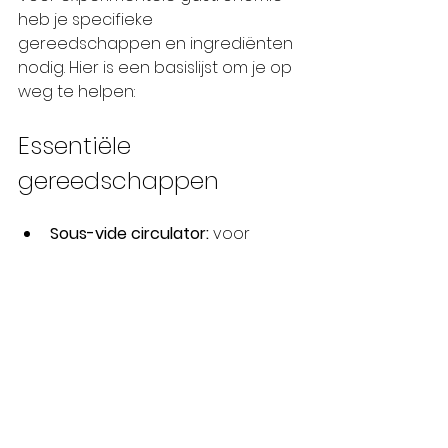
heb je specifieke 
gereedschappen en ingrediënten 
nodig. Hier is een basislijst om je op 
weg te helpen:
Essentiële 
gereedschappen
Sous-vide circulator:
 voor 
nauwkeurige 
temperatuurregeling.
Sifonklopper:
 Om schuim en 
lucht te creëren.
Container voor vloeibare 
stikstof:
 Voor snelle bevriezing 
(voorzichtig hanteren).
Voedseldroger:
 Om vocht te 