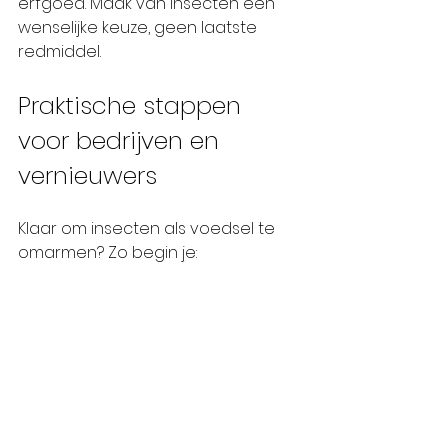
erfgoed. Maak van insecten een 
wenselijke keuze, geen laatste 
redmiddel.
Praktische stappen 
voor bedrijven en 
vernieuwers
Klaar om insecten als voedsel te 
omarmen? Zo begin je:
Zoek leveranciers
 : Vind 
betrouwbare 
insectenkwekerijen met 
duurzame praktijken.
Ontwikkel producten
 : 
Experimenteer met 
insectenmeel, eiwitpoeders en 