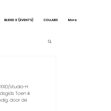
BLEND X (EVENTS)
COLLABS
More
FXXD/studio-H 
gids. Toen ik 
odig, door de 