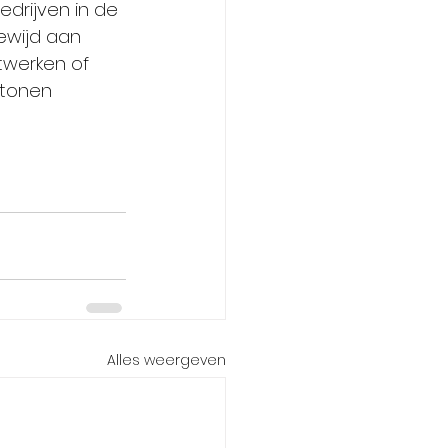
drijven in de 
ewijd aan 
twerken of 
 tonen 
Alles weergeven