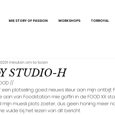
MIE STORY OF PASSION
WORKSHOPS
TORROYAL
2023
1 minuten om te lezen
bY STUDIO-H
OOD //
een plotseling goed nieuws kleur aan mijn ontbijt. 
aan van Foodstation mie goffin in de FOOD XX stads
rd mijn muesli plots zoeter, dus geen honing meer n
vulde bij het lezen van dit bericht.