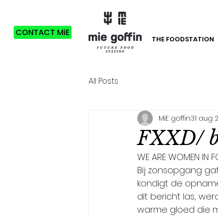
CONTACT MiE
THE FOODSTATION
All Posts
MiE goffin
31 aug 
FXXD/ 
WE ARE WOMEN IN F
Bij zonsopgang gaf 
kondigt de opname 
dit bericht las, we
warme gloed die me 