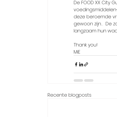
De FOOD XX City Gu
voedingsmiddelen-
deze beroemde vrou
gewoon zijn…  De z
langzaam hun waard
Thank you!
MiE
Recente blogposts